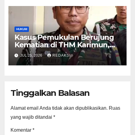
HUKUM
Kasus Pemukulan Berujung
Kematian di THM Karimun,
Oknum Perwira TNI Resmi
JUL 25, 2026
REDAKSI
Jadi Tersangka
Tinggalkan Balasan
Alamat email Anda tidak akan dipublikasikan.
Ruas
yang wajib ditandai
*
Komentar
*