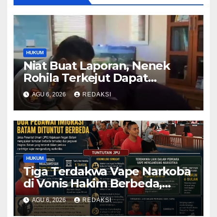
HUKUM
Niat Buat Laporan, Nenek
Rohila Terkejut Dapat
Bantuan dari Kabid Propam
AGU 6, 2026
REDAKSI
Kombes Pol Eddwi
HUKUM
Tiga Terdakwa Vape Narkoba
di Vonis Hakim Berbeda,
Oknum Pegawai Imigrasi
AGU 6, 2026
REDAKSI
Batam Paling Ringan