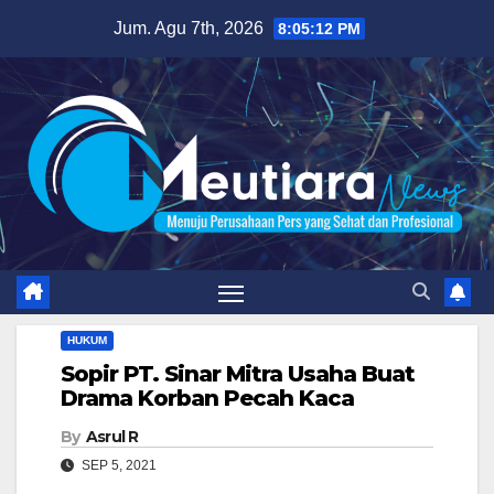
Skip
Jum. Agu 7th, 2026
8:05:14 PM
to
content
HUKUM
Sopir PT. Sinar Mitra Usaha Buat
Drama Korban Pecah Kaca
By
Asrul R
SEP 5, 2021