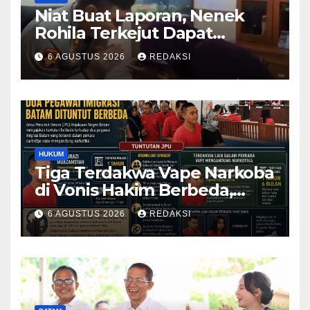
Niat Buat Laporan, Nenek
Rohila Terkejut Dapat
Bantuan dari Kabid Propam
6 AGUSTUS 2026
REDAKSI
Kombes Pol Eddwi
HUKUM
Tiga Terdakwa Vape Narkoba
di Vonis Hakim Berbeda,
Oknum Pegawai Imigrasi
6 AGUSTUS 2026
REDAKSI
Batam Paling Ringan