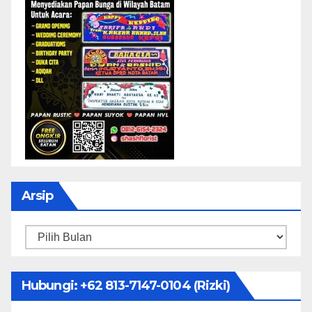
Arsip
Arsip
Hubungi: ‪+62 813-7147-0104‬ (Rizki)