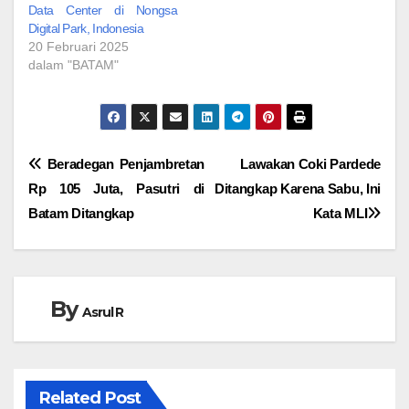
Data Center di Nongsa
Digital Park, Indonesia
20 Februari 2025
dalam "BATAM"
Navigasi
Beradegan Penjambretan
Lawakan Coki Pardede
Rp 105 Juta, Pasutri di
Ditangkap Karena Sabu, Ini
pos
Batam Ditangkap
Kata MLI
By
Asrul R
Related Post